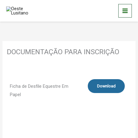
Skip
to
content
DOCUMENTAÇÃO PARA INSCRIÇÃO
Ficha de Desfile Equestre Em
Download
Papel